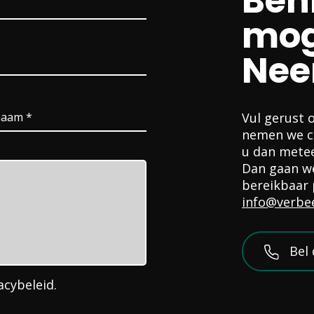
Ben
mog
Nee
Vul gerust 
nemen we co
u dan metee
Dan gaan we
bereikbaar 
info@verbe
Bel 
acybeleid
.