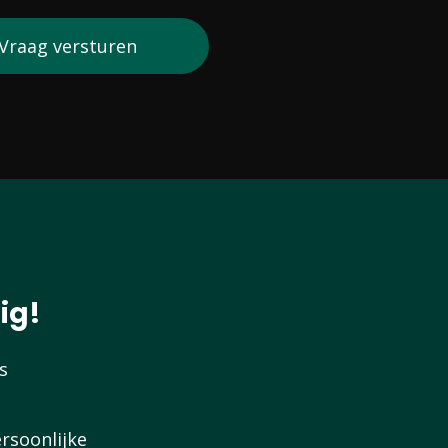
ig!
s
rsoonlijke